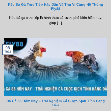
Kèo Đá Gà Trực Tiếp Hấp Dẫn Và Thú Vị Cùng Hệ Thống
Fly88
Kèo đá gà trực tiếp là hình thức cá cược phổ biến hiện nay,
giúp [...]
08
Th12
Đá Gà 88 Hôm Nay – Trải Nghiệm Cá Cược Kịch Tính Hàng
Đầu