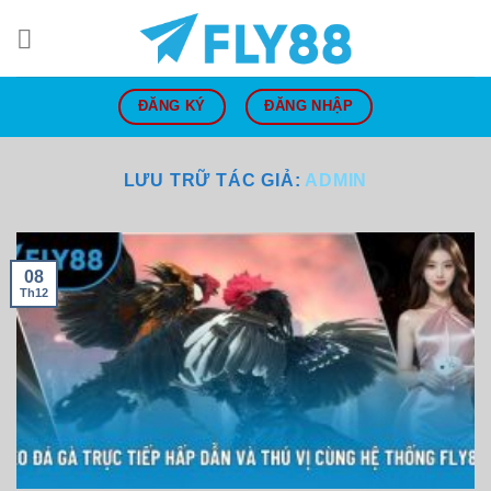
Bỏ
qua
nội
dung
ĐĂNG KÝ
ĐĂNG NHẬP
LƯU TRỮ TÁC GIẢ:
ADMIN
08
Th12