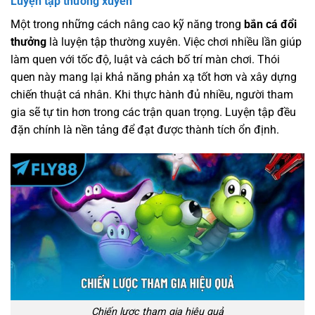
Luyện tập thường xuyên
Một trong những cách nâng cao kỹ năng trong
bắn cá đổi
thưởng
là luyện tập thường xuyên. Việc chơi nhiều lần giúp
làm quen với tốc độ, luật và cách bố trí màn chơi. Thói
quen này mang lại khả năng phản xạ tốt hơn và xây dựng
chiến thuật cá nhân. Khi thực hành đủ nhiều, người tham
gia sẽ tự tin hơn trong các trận quan trọng. Luyện tập đều
đặn chính là nền tảng để đạt được thành tích ổn định.
Chiến lược tham gia hiệu quả