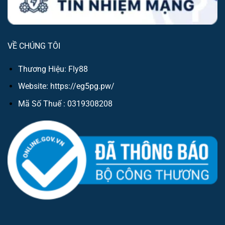
VỀ CHÚNG TÔI
Thương Hiệu: Fly88
Website:
https://eg5pg.pw/
Mã Số Thuế : 0319308208