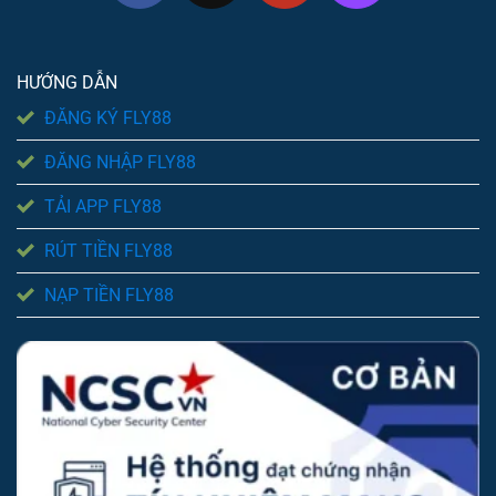
HƯỚNG DẪN
ĐĂNG KÝ FLY88
ĐĂNG NHẬP FLY88
TẢI APP FLY88
RÚT TIỀN FLY88
NẠP TIỀN FLY88