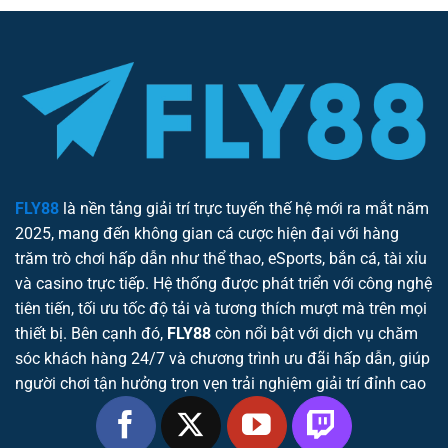
FLY88
là nền tảng giải trí trực tuyến thế hệ mới ra mắt năm
2025, mang đến không gian cá cược hiện đại với hàng
trăm trò chơi hấp dẫn như thể thao, eSports, bắn cá, tài xỉu
và casino trực tiếp. Hệ thống được phát triển với công nghệ
tiên tiến, tối ưu tốc độ tải và tương thích mượt mà trên mọi
thiết bị. Bên cạnh đó,
FLY88
còn nổi bật với dịch vụ chăm
sóc khách hàng 24/7 và chương trình ưu đãi hấp dẫn, giúp
người chơi tận hưởng trọn vẹn trải nghiệm giải trí đỉnh cao