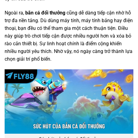
Ngoài ra,
bắn cá đổi thưởng
cũng dễ dàng tiếp cận nhờ hỗ
trợ đa nền tảng. Dù dùng máy tính, máy tính bảng hay điện
thoại, bạn đều có thể tham gia một cách thuận tiện. Điều
này giúp trò chơi tiếp cận được nhiều người hơn và xóa bỏ
rào cản thiết bị. Sự linh hoạt chính là điểm cộng khiến
nhiều người yêu thích. Nhờ vậy, nó ngày càng trở thành lựa
chọn giải trí phổ biến.