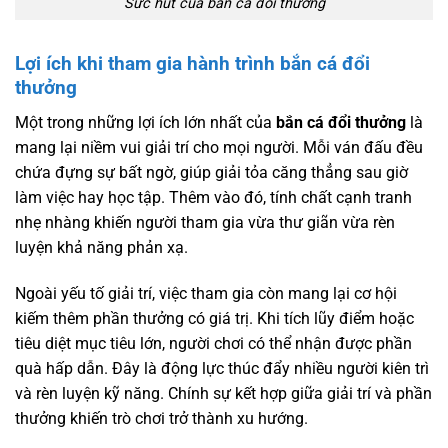
Sức hút của bắn cá đổi thưởng
Lợi ích khi tham gia hành trình bắn cá đổi
thưởng
Một trong những lợi ích lớn nhất của
bắn cá đổi thưởng
là
mang lại niềm vui giải trí cho mọi người. Mỗi ván đấu đều
chứa đựng sự bất ngờ, giúp giải tỏa căng thẳng sau giờ
làm việc hay học tập. Thêm vào đó, tính chất cạnh tranh
nhẹ nhàng khiến người tham gia vừa thư giãn vừa rèn
luyện khả năng phản xạ.
Ngoài yếu tố giải trí, việc tham gia còn mang lại cơ hội
kiếm thêm phần thưởng có giá trị. Khi tích lũy điểm hoặc
tiêu diệt mục tiêu lớn, người chơi có thể nhận được phần
quà hấp dẫn. Đây là động lực thúc đẩy nhiều người kiên trì
và rèn luyện kỹ năng. Chính sự kết hợp giữa giải trí và phần
thưởng khiến trò chơi trở thành xu hướng.