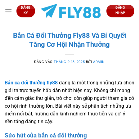
Bỏ
ĐĂNG
ĐĂNG
qua
KÝ
NHẬP
nội
dung
Bắn Cá Đổi Thưởng Fly88 Và Bí Quyết
Tăng Cơ Hội Nhận Thưởng
ĐĂNG VÀO
THÁNG 9 13, 2025
BỞI
ADMIN
Bắn cá đổi thưởng fly88
đang là một trong những lựa chọn
giải trí trực tuyến hấp dẫn nhất hiện nay. Không chỉ mang
đến cảm giác thư giãn, trò chơi còn giúp người tham gia có
cơ hội rinh thưởng lớn. Bài viết này sẽ phân tích những ưu
điểm nổi bật, hướng dẫn kinh nghiệm thực tiễn và gợi ý
nền tảng đáng tin cậy.
Sức hút của bắn cá đổi thưởng