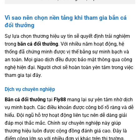
Vì sao nên chọn nền tảng khi tham gia bắn cá
đổi thưởng
Sự lựa chọn thương hiệu uy tín sẽ quyết định trải nghiệm
trong
bắn cá đổi thưởng
. Với nhiều năm hoạt động, hệ
thống đã chứng minh được vị thế bằng sự minh bạch và
an toàn. Mọi giao dịch đều được bảo mật thông qua công
nghệ hiện đại. Người chơi sẽ hoàn toàn yên tâm trong việc
tham gia tại đây.
Dịch vụ chuyên nghiệp
Bắn cá đổi thưởng
tại
Fly88
mang lại sự yên tâm nhờ dịch
vụ minh bạch. Các điều khoản được công bố rõ ràng và dễ
hiểu. Đội ngũ hỗ trợ hoạt động liên tục nên dễ dàng giải
đáp mọi thắc mắc. Chính sự chuyên nghiệp này giúp
thương hiệu luôn được cộng đồng đánh giá cao. Đây là
điểm cộng lớn so với nhiều đơn vị khác trên thị trường.