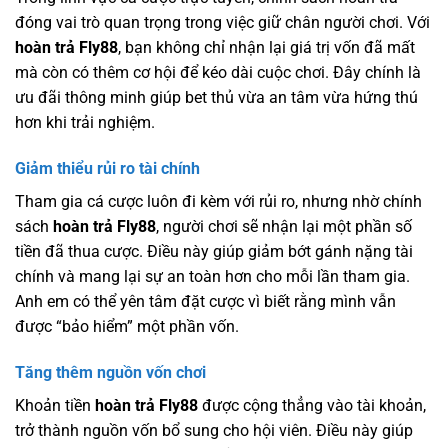
đóng vai trò quan trọng trong việc giữ chân người chơi. Với
hoàn trả Fly88
, bạn không chỉ nhận lại giá trị vốn đã mất
mà còn có thêm cơ hội để kéo dài cuộc chơi. Đây chính là
ưu đãi thông minh giúp bet thủ vừa an tâm vừa hứng thú
hơn khi trải nghiệm.
Giảm thiểu rủi ro tài chính
Tham gia cá cược luôn đi kèm với rủi ro, nhưng nhờ chính
sách
hoàn trả Fly88
, người chơi sẽ nhận lại một phần số
tiền đã thua cược. Điều này giúp giảm bớt gánh nặng tài
chính và mang lại sự an toàn hơn cho mỗi lần tham gia.
Anh em có thể yên tâm đặt cược vì biết rằng mình vẫn
được “bảo hiểm” một phần vốn.
Tăng thêm nguồn vốn chơi
Khoản tiền
hoàn trả Fly88
được cộng thẳng vào tài khoản,
trở thành nguồn vốn bổ sung cho hội viên. Điều này giúp