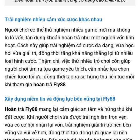
Biến hoàn trả Fly88 thành công cụ nâng cao chiến lược
Trải nghiệm nhiều cảm xúc cược khác nhau
Người chơi có thể thử nghiệm nhiều game mới mà không
lo lỗ vốn, tận dụng khoản hoàn trả như một nguồn vốn linh
hoạt. Cách này giúp trải nghiệm cá cược đa dạng, vừa học
hỏi vừa giải trí, đồng thời tăng khả năng thắng lợi từ nhiều
loại hình cược. Thậm chí, việc thử nhiều trò chơi còn giúp
người chơi tìm ra tựa game yêu thích, cân nhắc lựa chọn
chiến lược tối ưu, đồng thời tạo ra sự hứng thú liên tục mỗi
khi tham gia
hoàn trả Fly88
Xây dựng niềm tin và động lực bền vững tại Fly88
Hoàn trả Fly88
mang lại cảm giác an tâm và hứng thú khi
đặt cược. Khi người chơi vừa được trải nghiệm trọn vẹn,
vừa có cơ hội nhận lại vốn, trải nghiệm giải trí trở nên bền
vững và vui vẻ hơn, đồng thời tạo động lực quay lại nền