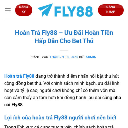
Bỏ
ĐĂNG
ĐĂNG
qua
KÝ
NHẬP
nội
dung
Hoàn Trả Fly88 – Ưu Đãi Hoàn Tiền
Hấp Dẫn Cho Bet Thủ
ĐĂNG VÀO
THÁNG 9 13, 2025
BỞI
ADMIN
Hoàn trả Fly88
đang trở thành điểm nhấn nổi bật thu hút
cộng đồng bet thủ. Với chính sách minh bạch, ưu đãi linh
hoạt và tỷ lệ cao, người chơi không chỉ có thêm vốn mà
còn cảm thấy an tâm hơn khi đồng hành lâu dài cùng
nhà
cái Fly88
Lợi ích của hoàn trả Fly88 người chơi nên biết
Trong lĩnh vực cá cược trực tuyến, chính sách hoàn trả