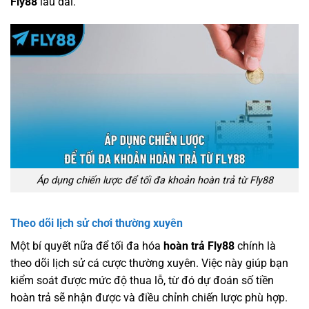
Fly88
lâu dài.
Áp dụng chiến lược để tối đa khoản hoàn trả từ Fly88
Theo dõi lịch sử chơi thường xuyên
Một bí quyết nữa để tối đa hóa
hoàn trả Fly88
chính là
theo dõi lịch sử cá cược thường xuyên. Việc này giúp bạn
kiểm soát được mức độ thua lỗ, từ đó dự đoán số tiền
hoàn trả sẽ nhận được và điều chỉnh chiến lược phù hợp.