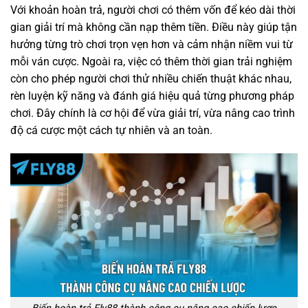
Với khoản hoàn trả, người chơi có thêm vốn để kéo dài thời
gian giải trí mà không cần nạp thêm tiền. Điều này giúp tận
hưởng từng trò chơi trọn vẹn hơn và cảm nhận niềm vui từ
mỗi ván cược. Ngoài ra, việc có thêm thời gian trải nghiệm
còn cho phép người chơi thử nhiều chiến thuật khác nhau,
rèn luyện kỹ năng và đánh giá hiệu quả từng phương pháp
chơi. Đây chính là cơ hội để vừa giải trí, vừa nâng cao trình
độ cá cược một cách tự nhiên và an toàn.