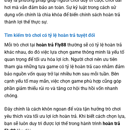
Đây là phương pháp giúp người chơi duy trì cuộc chơi dài
hơi mà vẫn đảm bảo an toàn. Sự kỷ luật trong cách sử
dụng vốn chính là chìa khóa để biến chính sách hoàn trả
thành lợi thế thực sự.
Tìm kiếm trò chơi có tỷ lệ hoàn trả tuyệt đối
Mỗi trò chơi tại
hoàn trả Fly88
thường sẽ có tỷ lệ hoàn trả
khác nhau, do đó việc lựa chọn game thông minh là yếu tố
quan trọng để tối ưu hóa lợi ích. Người chơi nên ưu tiên
tham gia những tựa game có tỷ lệ hoàn trả cao nhằm đảm
bảo nguồn vốn quay trở lại nhiều hơn sau mỗi tuần. Bên
cạnh yếu tố may mắn, việc chọn game phù hợp cũng góp
phần giảm thiểu rủi ro và tăng cơ hội thu hồi vốn nhanh
chóng.
Đây chính là cách khôn ngoan để vừa tận hưởng trò chơi
yêu thích vừa tối ưu lợi ích hoàn trả. Khi biết cách chọn lựa,
bạn sẽ luôn duy trì được lợi thế trong hành trình
hoàn trả