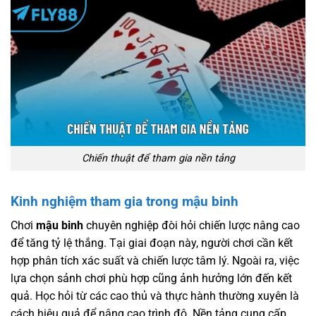
Chiến thuật để tham gia nền tảng
Kinh nghiệm tham gia trong mậu binh
Chơi
mậu binh
chuyên nghiệp đòi hỏi chiến lược nâng cao
để tăng tỷ lệ thắng. Tại giai đoạn này, người chơi cần kết
hợp phân tích xác suất và chiến lược tâm lý. Ngoài ra, việc
lựa chọn sảnh chơi phù hợp cũng ảnh hưởng lớn đến kết
quả. Học hỏi từ các cao thủ và thực hành thường xuyên là
cách hiệu quả để nâng cao trình độ. Nền tảng cung cấp