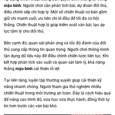
mậu binh
. Người chơi cần phân tích bài, dự đoán đối thủ,
điều chỉnh xếp chi hợp lý. Một số chiến thuật cơ bản gồm
giữ chi mạnh cuối, ưu tiên chi lẻ đầu để tối đa cơ hội
thắng. Chiến thuật hợp lý giúp kiểm soát ván bài, tạo áp
lực tâm lý cho đối thủ.
Bên cạnh đó, quan sát phản ứng và tốc độ đánh của đối
thủ cung cấp thông tin quan trọng. Người chơi thông minh
tận dụng dữ liệu này để điều chỉnh chiến lược liên tục. Khi
kết hợp phân tích xác suất và quan sát tâm lý, khả năng
thắng
mậu binh
cải thiện rõ rệt.
Tại nền tảng, luyện tập thường xuyên giúp cải thiện kỹ
năng nhanh chóng. Người tham gia thử nghiệm nhiều
chiến thuật trong môi trường an toàn. Đây là cách hiệu quả
để nâng cao trình độ, vừa học vừa thực hành, đồng thời tự
tin hơn trước các ván bài khó.