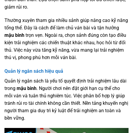
giảm rủi ro.
Thường xuyên tham gia nhiều sảnh giúp nâng cao kỹ năng
tổng thể. Đây là cách để làm chủ ván bài và tận hưởng
mậu binh
trọn vẹn. Ngoài ra, chọn sảnh đúng còn tạo điều
kiện trải nghiệm các chiến thuật khác nhau, học hỏi từ đối
thủ. Việc này vừa tăng kỹ năng, vừa mang lại trải nghiệm
thú vị, phong phú hơn mỗi ván bài.
Quản lý ngân sách hiệu quả
Quản lý ngân sách là yếu tố quyết định trải nghiệm lâu dài
trong
mậu binh
. Người chơi nên đặt giới hạn cụ thể cho
mỗi ván và tuân thủ nghiêm túc. Việc phân bổ hợp lý giúp
tránh rủi ro tài chính không cần thiết. Nền tảng khuyến nghị
người tham gia duy trì kỷ luật để trải nghiệm an toàn và
bền vững.