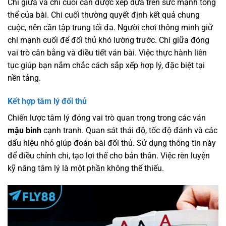
Chi giữa và chi cuối cần được xếp dựa trên sức mạnh tổng
thể của bài. Chi cuối thường quyết định kết quả chung
cuộc, nên cần tập trung tối đa. Người chơi thông minh giữ
chi mạnh cuối để đối thủ khó lường trước. Chi giữa đóng
vai trò cân bằng và điều tiết ván bài. Việc thực hành liên
tục giúp bạn nắm chắc cách sắp xếp hợp lý, đặc biệt tại
nền tảng.
Kết hợp tâm lý đối thủ
Chiến lược tâm lý đóng vai trò quan trọng trong các ván
mậu binh
cạnh tranh. Quan sát thái độ, tốc độ đánh và các
dấu hiệu nhỏ giúp đoán bài đối thủ. Sử dụng thông tin này
để điều chỉnh chi, tạo lợi thế cho bản thân. Việc rèn luyện
kỹ năng tâm lý là một phần không thể thiếu.